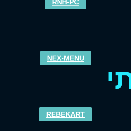
RNH-PC
NEX-MENU
י
REBEKART