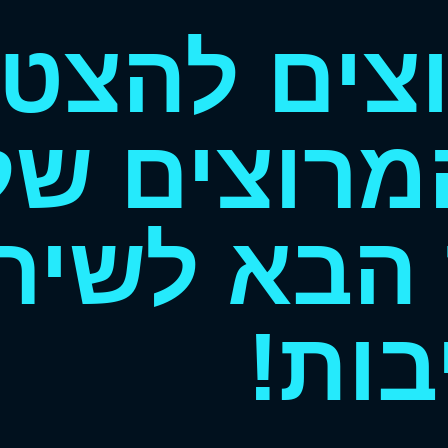
צים להצט
רוצים שלנ
הבא לשיחת
בות!