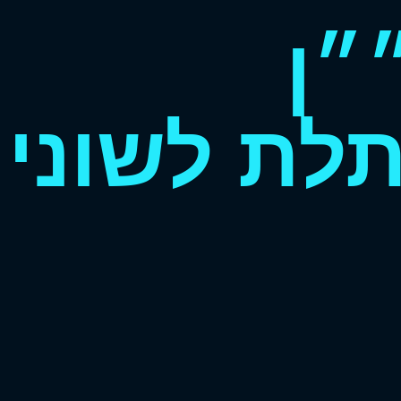
״ן
לת לשוני