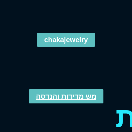
chakajewelry
מש מדידות והנדסה
ת