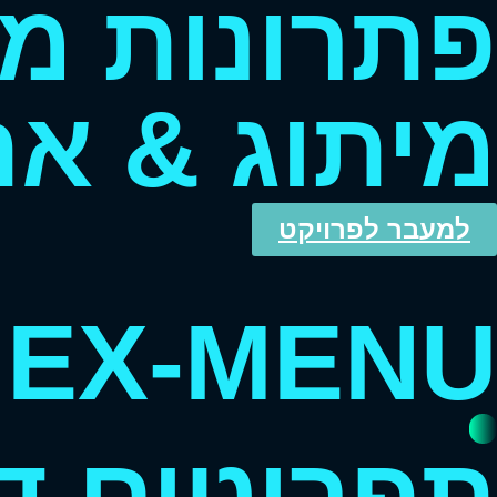
פתרונות מ
מיתוג & את
למעבר לפרויקט
NEX-MENU
תפריטים ד