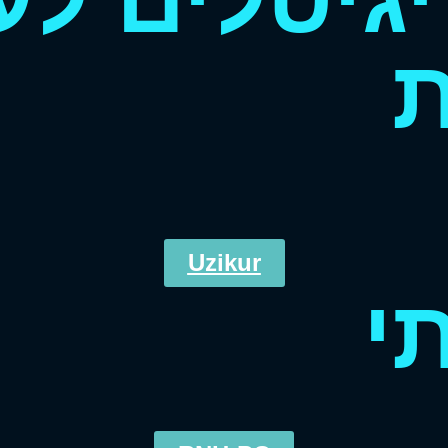
ת
Uzikur
י