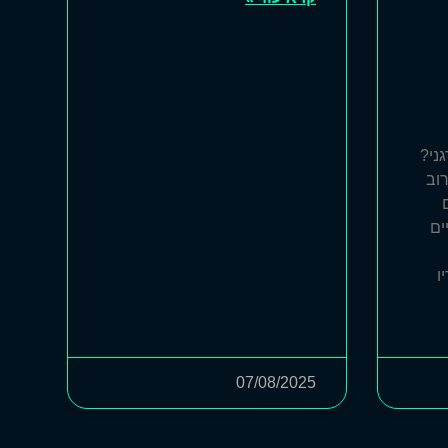
ני?
וב
ים
ו
07/08/2025