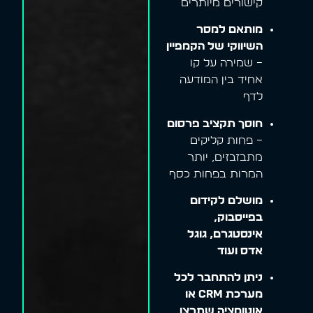
קישורים מיותרים
מותאם למסר
השיווקי של הקמפיין
– שמירה על קו
אחיד בין המודעה
לדף
חוסך תקציב פרסום
– פחות קליקים
מתבזבזים, יותר
המרות בפחות כסף
מושלם לקידום
בפייסבוק,
אינסטגרם, גוגל
אדס ועוד
ניתן להתחבר לכל
מערכת CRM או
אוטומציה שתרצו