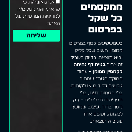
אני מאשר/ת כי
ממקסמים
קראתי ואני מסכים/ה
כל שקל
למדיניות הפרטיות של
האתר.
בפרסום
שליחה
כשמשקיעים כסף בפרסום
ממומן, חשוב שכל קליק
יביא תוצאה. בדיוק בשביל
זה צריך
בניית דף נחיתה
לקמפיין ממומן
– עמוד
ממוקד מטרה שממיר
גולשים ללידים או לקוחות.
בלי הסחות דעת, בלי
תפריטים מבלבלים – רק
מסר ברור, עיצוב שמושך
לפעולה, וטופס אחד
שמביא תוצאות.