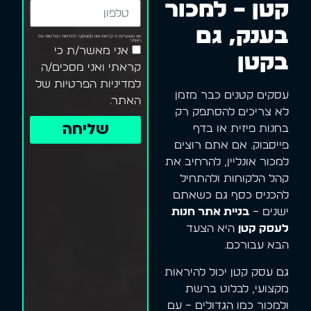
קטן – למכור
בענק, גם
אני מאשר/ת כי קראתי ואני מסכים/ה למדיניות הפרטיות של
האתר.
אני מאשר/ת כי
בקטן
קראתי ואני מסכים/ה
למדיניות הפרטיות של
עסקים קטנים כבר מזמן
האתר.
לא צריכים להסתפק רק
שליחה
בחנות פיזית או בדף
פייסבוק. אם אתם רוצים
למכור אונליין, להרחיב את
קהל הלקוחות ולהתחיל
להכניס כסף גם כשאתם
ישנים –
בניית אתר חנות
לעסק קטן
היא הצעד
הבא עבורכם.
גם עסק קטן יכול להיראות
מקצועי, לבלוט ברשת
ולמכור כמו הגדולים – עם