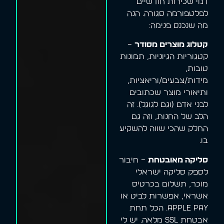
דמי שכירות חודשיים
לפלטפורמה סגורה. הנה
מה שנכנס פנימה:
קטלוג מוצרים מסודר
–
קטגוריות הגיוניות, תמונות
טובות,
מידות/צבעים/וריאציות,
ותיאורי מוצר שכתובים
לבני אדם (וגם לגוגל). זה
הלב של החנות, וזה גם
החלק שהכי שווה להשקיע
בו.
סליקה מאובטחת
– חיבור
לספק סליקה ישראלי
מוכר, תשלום בכרטיס
אשראי, אפשרות לביט או
Apple Pay. הכל תחת
אבטחת SSL מלאה. יש לי