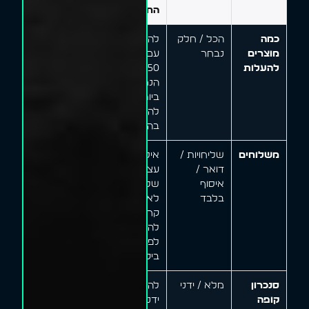
החנויות
כמה
הכל / חלק
להתחיל
מוצרים
נבחר
עם 30-
להעלות
50
הנמכרים
ביותר,
להרחיב
בהדרגה
משלוחים
שליחויות /
איסוף
דואר /
עצמי +
איסוף
שליחויות
בלבד
לאזור
קרוב,
להרחיב
לפי
ביקוש
סנכרון
מלא / ידני
להתחיל
קופה
ידני;