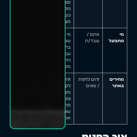
סנכרון
מלא
כשההיקף
מצדיק
מי
אתם /
מי שכבר
מתפעל
עובד/ת
עומד
בדלפק –
עם
הדרכה
מסודרת
מחירים
זהים לחנות
זהים –
באתר
/ שונים
לקוחות
משווים,
ופער
מחירים
שורף
אמון