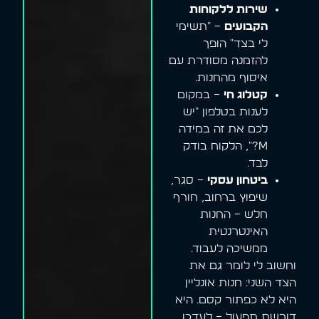
שירות ללקוחות
הקבועים
– "תשימי
לי בצד" הופך
להזמנה מסודרת עם
איסוף מהחנות.
קטלוג חי
– במקום
לענות בטלפון "יש
לכם את זה במידה
M?", הלקוח בודק
לבד.
ביטחון עסקי
– סגר,
שיפוץ ברחוב, חורף
חלש – החנות
האינטרנטית
ממשיכה לעבוד.
וחשוב לי לומר גם את
הצד השני: חנות אונליין
היא לא כפתור קסם. היא
דורשת תפעול – לעדכן