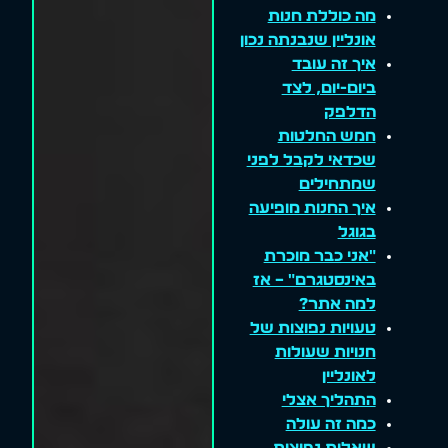
מה כוללת חנות
אונליין שנבנתה נכון
איך זה עובד
ביום-יום, לצד
הדלפק
חמש החלטות
שכדאי לקבל לפני
שמתחילים
איך החנות מופיעה
בגוגל
"אני כבר מוכרת
באינסטגרם" – אז
למה אתר?
טעויות נפוצות של
חנויות שעולות
לאונליין
התהליך אצלי
כמה זה עולה
שאלות נפוצות