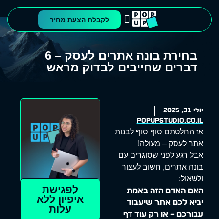
לקבלת הצעת מחיר
בלוג פופאפ
עיצוב ובניית אתרים
אודות הסטודיו
בחירת בונה אתרים לעסק – 6
דברים שחייבים לבדוק מראש
יולי 31, 2025
popupstudio.co.il
אז החלטתם סוף סוף לבנות
אתר לעסק – מעולה!
אבל רגע לפני שסוגרים עם
בונה אתרים, חשוב לעצור
ולשאול:
לפגישת
האם האדם הזה באמת
איפיון ללא
יביא לכם אתר שיעבוד
עלות
עבורכם – או רק עוד דף